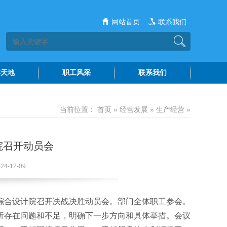
网站首页
联系我们
群天地
职工风采
联系我们
建工作
水院文苑
当前位置：
首页
»
经营发展
»
生产经营
»
风廉政
水苑讲坛
神文明
院召开动员会
-12-09
综合设计院召开决战决胜动员会。部门全体职工参会。
析存在问题和不足，明确下一步方向和具体举措。会议