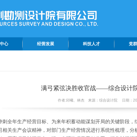
中心
经营发展
科技人才
党
动态
工程巡礼
科技创新
党
报道
在建工程
党
资讯
生产经营
精
满弓紧弦决胜收官战——综合设计
公告
作者:邱曦、林杰 来源：综合设计院 日期：2024
冲刺全年生产经营目标、为来年积蓄动能谋划开局的关键阶段，
司相关生产会议精神，对部门生产经营情况进行系统性梳理，分