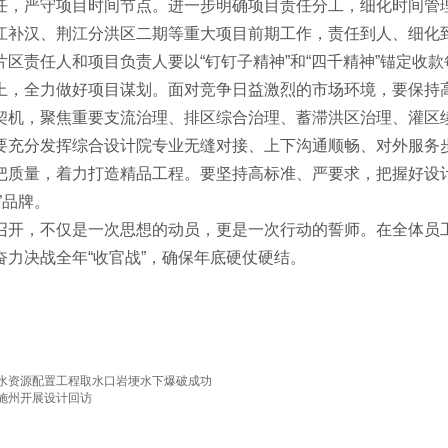
任，严守项目时间节点。进一步明确项目责任分工，细化时间管
江补汉、荆江分洪区二期等重大项目前期工作，责任到人、细化
片区责任人和项目负责人要以“钉钉子精神”和“四千精神”锚定收
上，全力做好项目谋划。面对竞争日益激烈的市场环境，要保持高
契机，聚焦重要支流治理、排区综合治理、蓄滞洪区治理、灌区
要充分发挥综合设计院专业无缝对接、上下沟通顺畅、对外服务
把质量，着力打造精品工程。要坚持高标准、严要求，把握好设
”品牌。
召开，不仅是一次思想的动员，更是一次行动的誓师。在全体员
奋力决战全年“收官战”，确保年底硬仗硬结。
水资源配置工程取水口岩埂水下爆破成功
施州开展设计回访