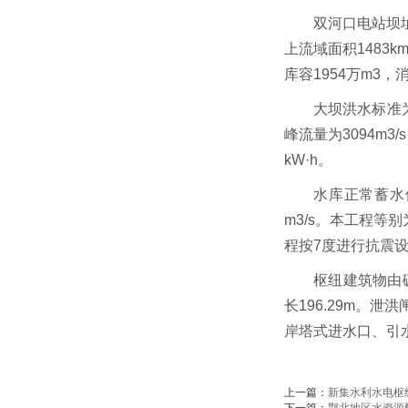
双河口电站坝址
上流域面积1483
库容1954万m3，
大坝洪水标准为
峰流量为3094m3
kW·h。
水库正常蓄水位6
m3/s。本工程
程按7度进行抗震
枢纽建筑物由碾
长196.29m。
岸塔式进水口、引
上一篇：
新集水利水电枢