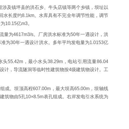
。工程涉及镇坪县的洪石乡、牛头店镇等两个乡镇，坝址以
水库回水长度约8.1km。水库具有不完全年调节性能，调节
10.15亿m3。
流量为4617m3/s。厂房洪水标准为50年一遇设计，洪
计标准为30年一遇设计洪水。多年平均发电量为1.0153亿
头55.42m，最小水头38.29m，电站引用流量86.04
物设计，导流隧洞等临时性建筑物按4级建筑物设计。工
坝顶高程607.00m，最大坝高65.00m，坝轴线
建筑物由5孔10×8.5m表孔组成。右岸发电引水系统为