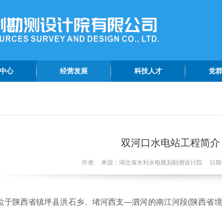
中心
经营发展
科技人才
党
动态
工程巡礼
科技创新
党
报道
在建工程
党
资讯
生产经营
精
双河口水电站工程简介
公告
作者: 来源：湖北省水利水电规划勘测设计院 日期：20
位于陕西省镇坪县洪石乡、堵河西支—泗河的南江河段(陕西省境