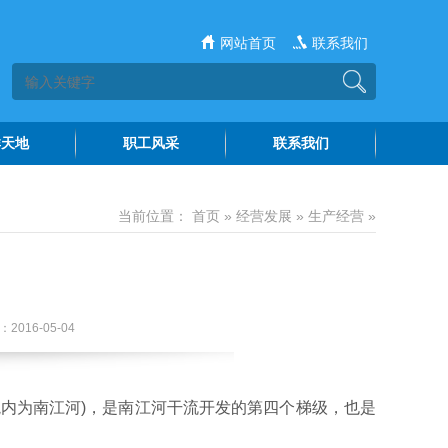
网站首页
联系我们
群天地
职工风采
联系我们
建工作
水院文苑
当前位置：
首页
»
经营发展
»
生产经营
»
风廉政
水苑讲坛
神文明
16-05-04
内为南江河)，是南江河干流开发的第四个梯级，也是