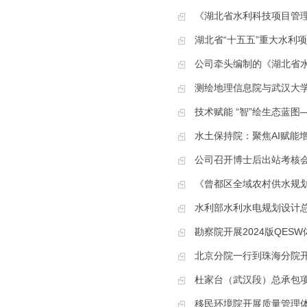
《湖北省水利科技项目管
湖北省“十五五”重大水利
公司牵头编制的《湖北省水文化
测绘地理信息院与武汉大
技术赋能 “智”绘生态蓝
水土保持院：聚焦AI赋能
公司召开博士后出站考核
《曾都区全域农村供水规
水利部水利水电规划设计
勘察院开展2024版QES
北京分院一行到珠海分院
杜家台（武汉段）总承包
移民环境院开展质量管理