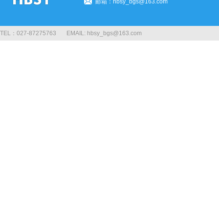
邮箱：hbsy_bgs@163.com
TEL：027-87275763 EMAIL: hbsy_bgs@163.com