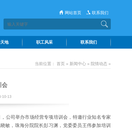
网站首页
联系我们
群天地
职工风采
联系我们
建工作
水院文苑
当前位置：
首页
»
新闻中心
»
院情动态
»
风廉政
水苑讲坛
神文明
训会
0-13
日，公司举办市场经营专项培训会，特邀行业知名专家
姚晓敏，珠海分院院长彭习渊，党委委员王伟参加培训