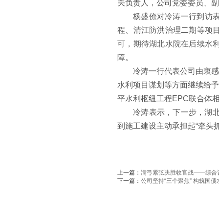
关负责人，公司党委委员、副
杨盛僚对冷涛一行到访
程、清江防洪治理二期等项
可，期待湖北水院在后续水
障。
冷涛一行代表公司由衷感
水利项目谋划等方面继续给予
平水利枢纽工程EPC联合体
冷涛表示，下一步，湖北
到施工建设主动承担起“牵头
上一篇：
满弓紧弦决胜收官战——综合
下一篇：
公司坚持“三个聚焦” 构筑国债