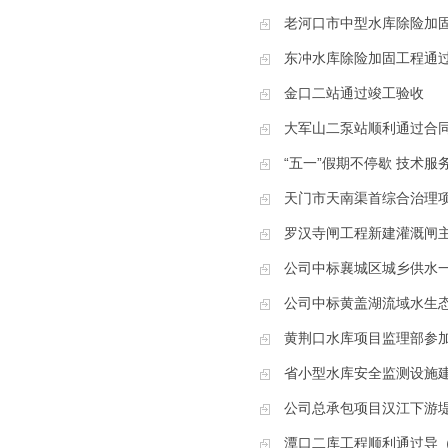
老河口市中型水库除险加
东冲水库除险加固工程通
金口二站通过竣工验收
大军山二泵站顺利通过合
“五一”假期不停歇 技术服
天门市天南渠首综合治理项
罗汉寺闸工程新建灌溉闸
公司中标襄城区城乡供水一
公司中标黄盖湖流域水生
黄荆口水库项目监理部参
省小型水库安全监测设施建
公司总承包项目汉江下游堤防
潭口二库工程顺利通过导