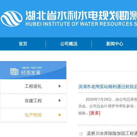
首页
公司概况
新闻中心
公司简介
院情动态
管理团队
专题报道
经营发展
组织机构
综合资讯
工程巡礼
洪湖市老闸泵站顺利通过机组
公司荣誉
公示公告
公司视频
2026年7月29日，由公司
在建工程
员会。公司总会计师罗华带队参加，
认证资质
[更多]
核验...
生产经营
孟桥川水库除险加固工程