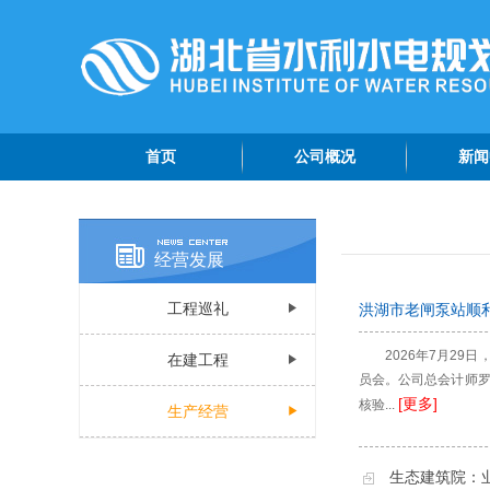
首页
公司概况
新闻
公司简介
院情
管理团队
专题
经营发展
组织机构
综合
工程巡礼
洪湖市老闸泵站顺
公司荣誉
公示
公司视频
2026年7月2
在建工程
员会。公司总会计师罗
认证资质
[更多]
核验...
生产经营
生态建筑院：