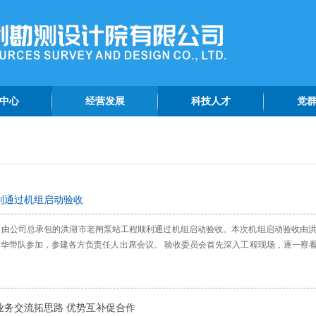
中心
经营发展
科技人才
党
动态
工程巡礼
科技创新
党
报道
在建工程
党
资讯
生产经营
精
利通过机组启动验收
公告
9日，由公司总承包的洪湖市老闸泵站工程顺利通过机组启动验收。本次机组启动验收
华带队参加，参建各方负责任人出席会议。 验收委员会首先深入工程现场，逐一察
业务交流拓思路 优势互补促合作