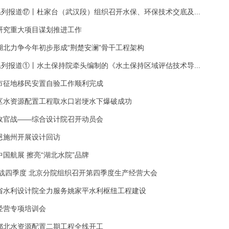
系列报道⑰丨杜家台（武汉段）组织召开水保、环保技术交底及...
研究重大项目谋划推进工作
湖北力争今年初步形成“荆楚安澜”骨干工程架构
系列报道①丨水土保持院牵头编制的《水土保持区域评估技术导...
市征地移民安置自验工作顺利完成
区水资源配置工程取水口岩埂水下爆破成功
收官战——综合设计院召开动员会
恩施州开展设计回访
国航展 擦亮“湖北水院”品牌
决战四季度 北京分院组织召开第四季度生产经营大会
省水利设计院全力服务姚家平水利枢纽工程建设
经营专项培训会
鄂北水资源配置二期工程全线开工