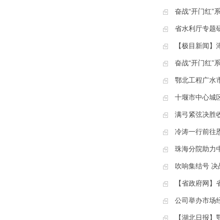
奋战“开门红”
省水利厅专题
【极目新闻】
奋战“开门红”
鄂北工程广水
十堰市中心城
满弓紧弦决胜
冷涛一行前往
珠海分院助力中
吹响集结号 
【省政府网】
公司举办市场
【湖北日报】