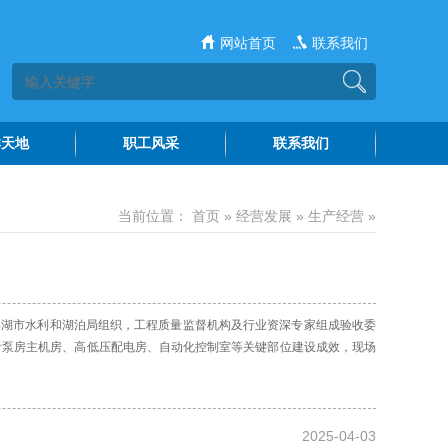
网站首页
联系我们
群天地
职工风采
联系我们
建工作
水院文苑
当前位置：
首页
»
经营发展
»
生产经营
»
风廉政
水苑讲坛
神文明
由洪湖市水利和湖泊局组织，工程质量监督机构及行业资深专家组成验收委
看泵房主机房、高低压配电房、自动化控制室等关键部位建设成效，现场
2025-04-03